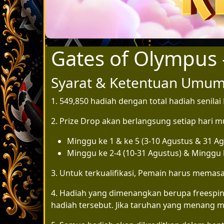
Gates of Olympus -
Syarat & Ketentuan Umu
1. 549,850 hadiah dengan total hadiah senila
2. Prize Drop akan berlangsung setiap hari m
Minggu ke 1 & ke 5 (3-10 Agustus & 31 Ag
Minggu ke 2-4 (10-31 Agustus) & Minggu k
3. Untuk terkualifikasi, Pemain harus mema
4. Hadiah yang dimenangkan berupa freesp
hadiah tersebut. Jika taruhan yang menang mel