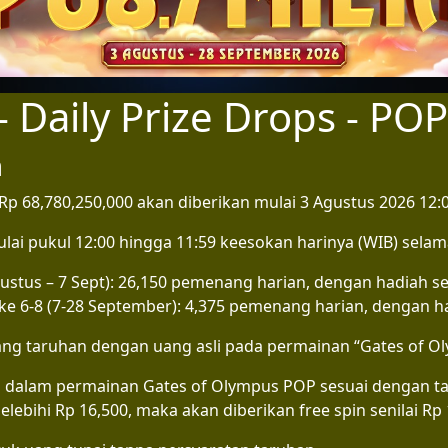
 Daily Prize Drops - POP
m
i Rp 68,780,250,000 akan diberikan mulai 3 Agustus 2026 12
ulai pukul 12:00 hingga 11:59 keesokan harinya (WIB) sela
ustus – 7 Sept): 26,150 pemenang harian, dengan hadiah seni
e 6-8 (7-28 September): 4,375 pemenang harian, dengan had
sang taruhan dengan uang asli pada permainan “Gates of O
in dalam permainan Gates of Olympus POP sesuai dengan
ebihi Rp 16,500, maka akan diberikan free spin senilai Rp 