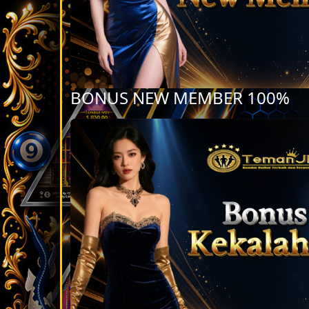
BONUS NEW MEMBER 100%