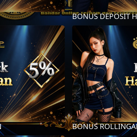
BONUS DEPOSIT H
N
BONUS ROLLINGA