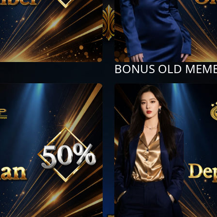
BONUS OLD MEMB