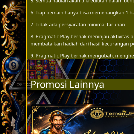
5. Semua hadiah akan dikreditkan dalam bent
6. Tiap pemain hanya bisa memenangkan 1 ha
7. Tidak ada persyaratan minimal taruhan.
8. Pragmatic Play berhak meninjau aktivitas
membatalkan hadiah dari hasil kecurangan p
9. Pragmatic Play berhak mengubah, menghe
Promosi Lainnya