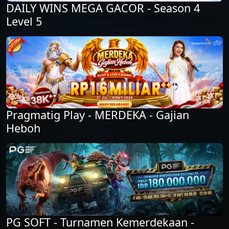
DAILY WINS MEGA GACOR - Season 4
Level 5
Pragmatig Play - MERDEKA - Gajian
Heboh
PG SOFT - Turnamen Kemerdekaan -