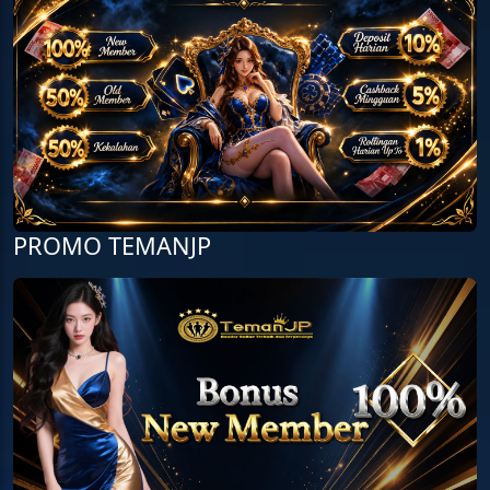
PROMO TEMANJP