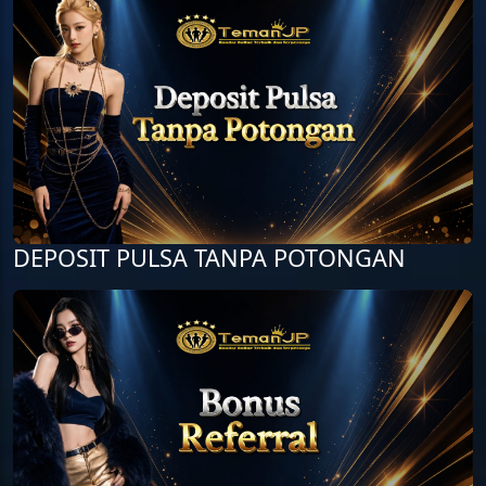
DEPOSIT PULSA TANPA POTONGAN