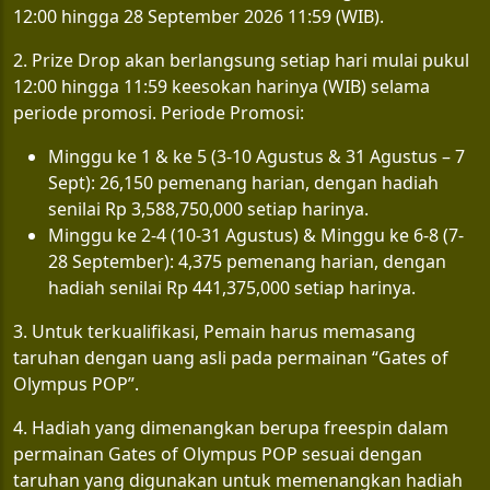
12:00 hingga 28 September 2026 11:59 (WIB).
2. Prize Drop akan berlangsung setiap hari mulai pukul
12:00 hingga 11:59 keesokan harinya (WIB) selama
periode promosi. Periode Promosi:
Minggu ke 1 & ke 5 (3-10 Agustus & 31 Agustus – 7
Sept): 26,150 pemenang harian, dengan hadiah
senilai Rp 3,588,750,000 setiap harinya.
Minggu ke 2-4 (10-31 Agustus) & Minggu ke 6-8 (7-
28 September): 4,375 pemenang harian, dengan
hadiah senilai Rp 441,375,000 setiap harinya.
3. Untuk terkualifikasi, Pemain harus memasang
taruhan dengan uang asli pada permainan “Gates of
Olympus POP”.
4. Hadiah yang dimenangkan berupa freespin dalam
permainan Gates of Olympus POP sesuai dengan
taruhan yang digunakan untuk memenangkan hadiah