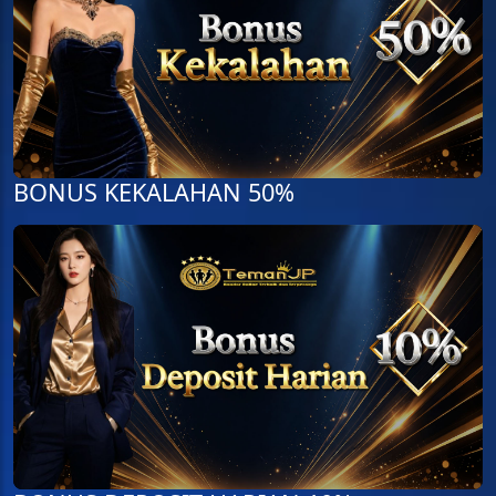
BONUS KEKALAHAN 50%