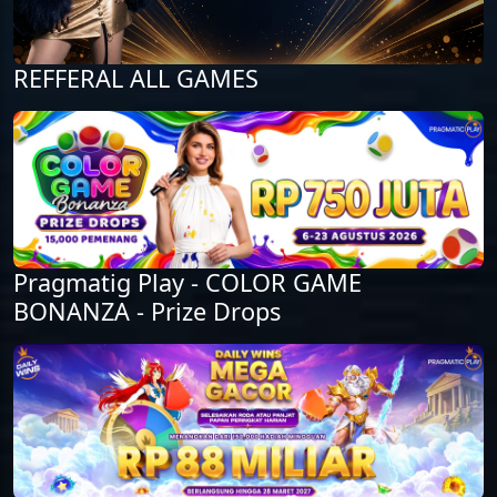
REFFERAL ALL GAMES
Pragmatig Play - COLOR GAME
BONANZA - Prize Drops