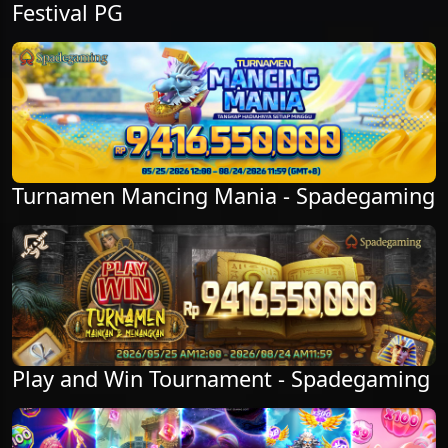
Festival PG
Turnamen Mancing Mania - Spadegaming
Play and Win Tournament - Spadegaming