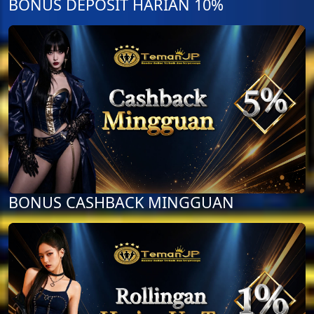
BONUS DEPOSIT HARIAN 10%
BONUS CASHBACK MINGGUAN