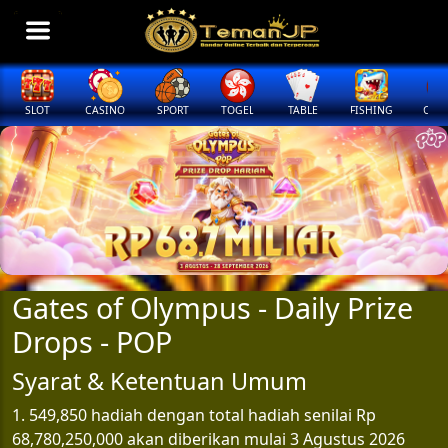
SLOT
CASINO
SPORT
TOGEL
TABLE
FISHING
COCK
Gates of Olympus - Daily Prize
Drops - POP
Syarat & Ketentuan Umum
1. 549,850 hadiah dengan total hadiah senilai Rp
68,780,250,000 akan diberikan mulai 3 Agustus 2026