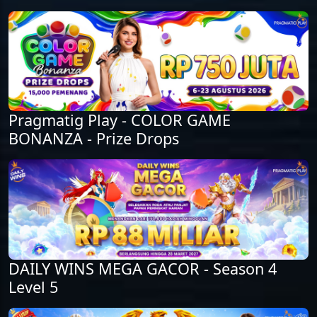
Pragmatig Play - COLOR GAME
BONANZA - Prize Drops
DAILY WINS MEGA GACOR - Season 4
Level 5