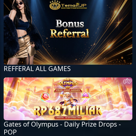
REFFERAL ALL GAMES
Gates of Olympus - Daily Prize Drops -
POP