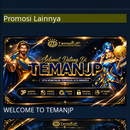
Promosi Lainnya
WELCOME TO TEMANJP