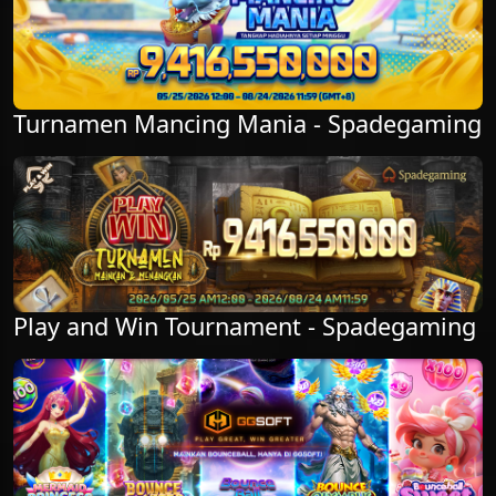
Turnamen Mancing Mania - Spadegaming
Play and Win Tournament - Spadegaming