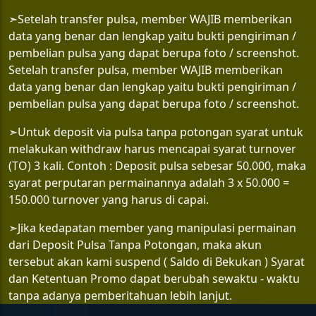
➣Setelah transfer pulsa, member WAJIB memberikan
data yang benar dan lengkap yaitu bukti pengiriman /
pembelian pulsa yang dapat berupa foto / screenshot.
Setelah transfer pulsa, member WAJIB memberikan
data yang benar dan lengkap yaitu bukti pengiriman /
pembelian pulsa yang dapat berupa foto / screenshot.
➣Untuk deposit via pulsa tanpa potongan syarat untuk
melakukan withdraw harus mencapai syarat turnover
(TO) 3 kali. Contoh : Deposit pulsa sebesar 50.000, maka
syarat perputaran permainannya adalah 3 x 50.000 =
150.000 turnover yang harus di capai.
➣Jika kedapatan member yang manipulasi permainan
dari Deposit Pulsa Tanpa Potongan, maka akun
tersebut akan kami suspend ( Saldo di Bekukan ) Syarat
dan Ketentuan Promo dapat berubah sewaktu - waktu
tanpa adanya pemberitahuan lebih lanjut.