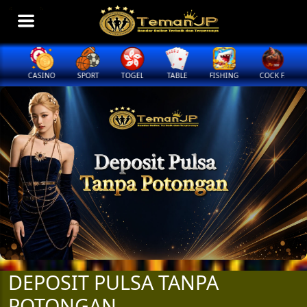
CASINO
SPORT
TOGEL
TABLE
FISHING
COCK F.
ARC
DEPOSIT PULSA TANPA
POTONGAN