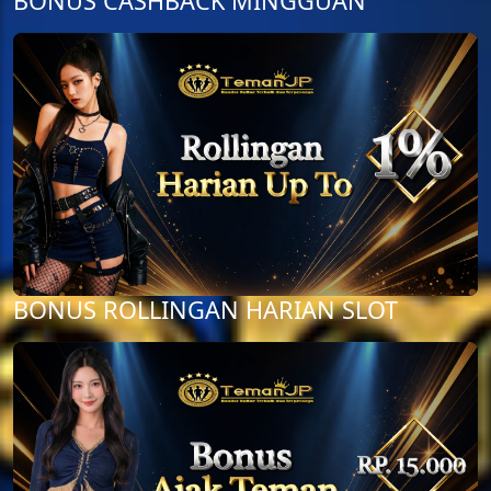
BONUS CASHBACK MINGGUAN
BONUS ROLLINGAN HARIAN SLOT