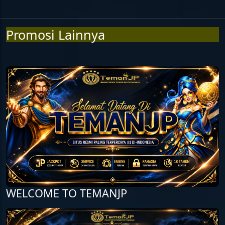
Promosi Lainnya
WELCOME TO TEMANJP