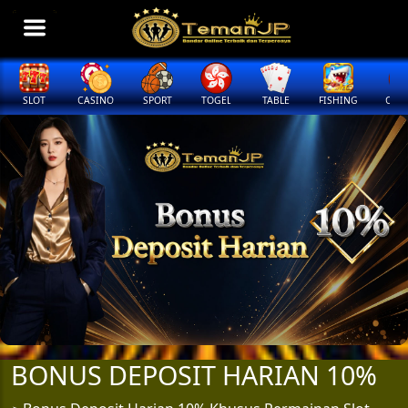
SLOT
CASINO
SPORT
TOGEL
TABLE
FISHING
COCK
BONUS DEPOSIT HARIAN 10%