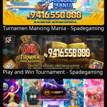
Turnamen Mancing Mania - Spadegaming
Play and Win Tournament - Spadegaming