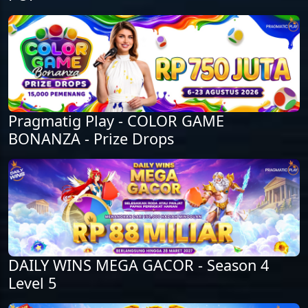
Pragmatig Play - COLOR GAME
BONANZA - Prize Drops
DAILY WINS MEGA GACOR - Season 4
Level 5