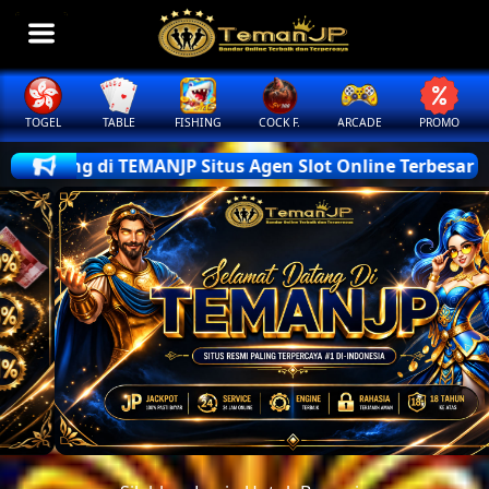
TABLE
FISHING
COCK F.
ARCADE
PROMO
MEGAGACO
g di TEMANJP Situs Agen Slot Online Terbesar dan Terp