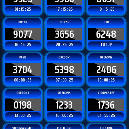
01 : 15 : 23
17 : 15 : 23
10 : 15 : 23
BUSAN
BEIJING
JEJU
9077
3656
6248
16 : 15 : 23
20 : 25 : 23
TUTUP
PCSO
OREGON1
OREGON2
3704
5398
2406
00 : 00 : 23
07 : 00 : 23
10 : 00 : 23
OREGON3
OREGON4
VIRGINIA DAY
0198
1233
1736
13 : 00 : 23
16 : 00 : 23
04 : 55 : 23
VIRGINIA NIGHT
PHILIPHINE
BULGARIA