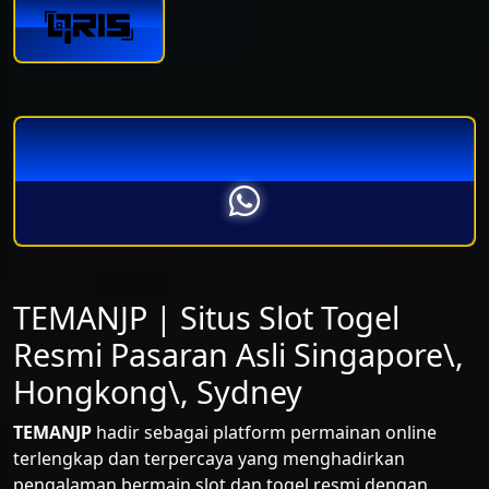
Temui Kami
TEMANJP | Situs Slot Togel
Resmi Pasaran Asli Singapore\,
Hongkong\, Sydney
TEMANJP
hadir sebagai platform permainan online
terlengkap dan terpercaya yang menghadirkan
pengalaman bermain slot dan togel resmi dengan