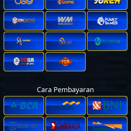
Cara Pembayaran