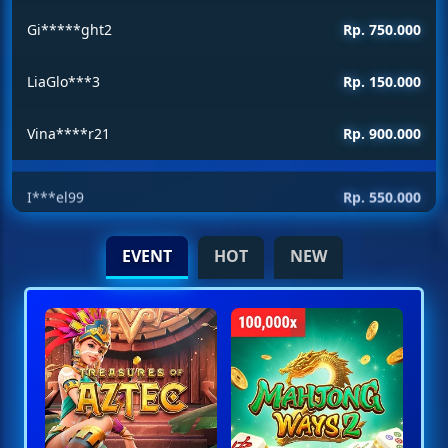
LiaGlo***3
Rp. 150.000
Vina****r21
Rp. 900.000
I***el99
Rp. 550.000
*****25
Rp. 400.000
EVENT
HOT
NEW