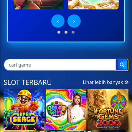
‹
›
SLOT TERBARU
Lihat lebih banyak