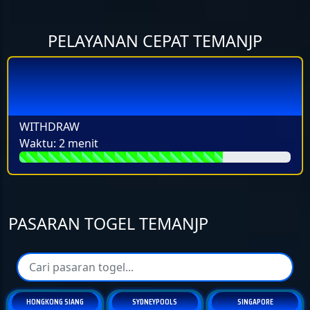
PELAYANAN CEPAT TEMANJP
DEPOSIT
Waktu: 10 Detik
WITHDRAW
Waktu: 2 menit
PASARAN TOGEL TEMANJP
HONGKONG SIANG
SYDNEYPOOLS
SINGAPORE