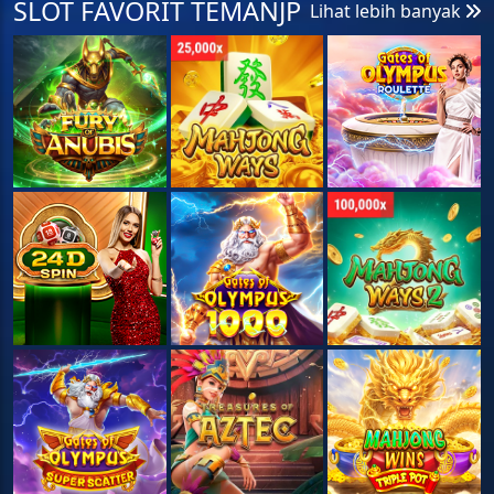
SLOT FAVORIT TEMANJP
Lihat lebih banyak