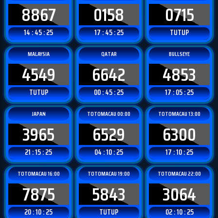
8867
0158
0715
14 : 45 : 23
17 : 45 : 23
TUTUP
MALAYSIA
QATAR
BULLSEYE
4549
6642
4853
TUTUP
00 : 45 : 23
17 : 05 : 23
JAPAN
TOTOMACAU 00:00
TOTOMACAU 13:00
3965
6529
6300
21 : 15 : 23
04 : 10 : 23
17 : 10 : 23
TOTOMACAU 16:00
TOTOMACAU 19:00
TOTOMACAU 22:00
7875
5843
3064
20 : 10 : 23
TUTUP
02 : 10 : 23