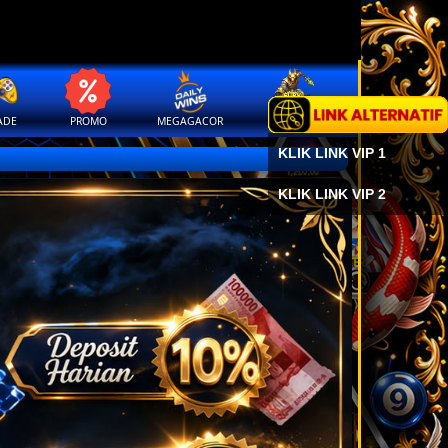
ADE
PROMO
MEGAGACOR
ANUBIS
KLIK LINK VIP 1
KLIK LINK VIP 2