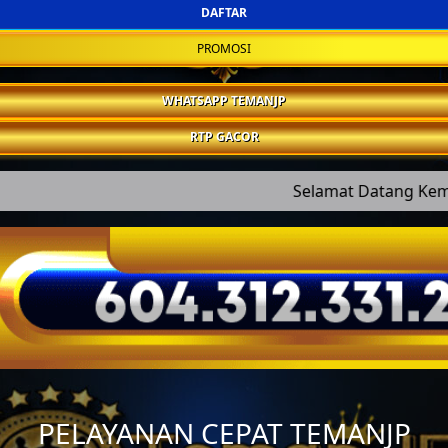
DAFTAR
PROMOSI
WHATSAPP TEMANJP
RTP GACOR
Selamat Datang Kembali Di Situs TEMANJP
PELAYANAN CEPAT TEMANJP