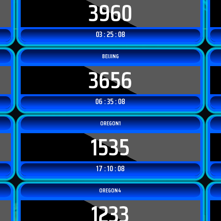
3960
03 : 25 : 05
BEIJING
3656
06 : 35 : 05
OREGON1
1535
17 : 10 : 05
OREGON4
1233