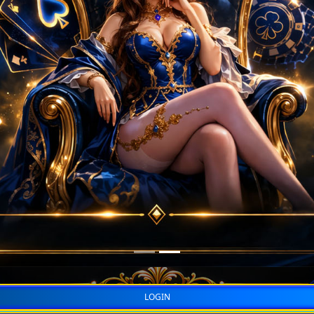
LOGIN