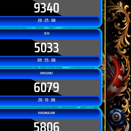
9340
20 : 25 : 05
JEJU
5033
09 : 55 : 05
OREGON2
6079
20 : 10 : 05
VIRGINIA DAY
5806