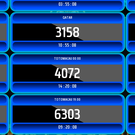
03 : 55 : 05
QATAR
3158
10 : 55 : 05
TOTOMACAU 00:00
4072
14 : 20 : 05
TOTOMACAU 19:00
6303
09 : 20 : 05