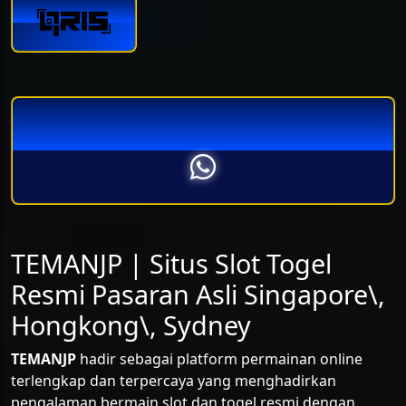
Temui Kami
TEMANJP | Situs Slot Togel
Resmi Pasaran Asli Singapore\,
Hongkong\, Sydney
TEMANJP
hadir sebagai platform permainan online
terlengkap dan terpercaya yang menghadirkan
pengalaman bermain slot dan togel resmi dengan