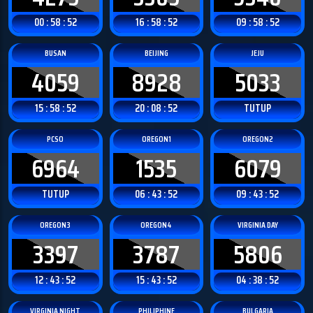
00 : 58 : 49
16 : 58 : 49
09 : 58 : 49
BUSAN
BEIJING
JEJU
4059
8928
5033
15 : 58 : 49
20 : 08 : 49
TUTUP
PCSO
OREGON1
OREGON2
6964
1535
6079
TUTUP
06 : 43 : 49
09 : 43 : 49
OREGON3
OREGON4
VIRGINIA DAY
3397
3787
5806
12 : 43 : 49
15 : 43 : 49
04 : 38 : 49
VIRGINIA NIGHT
PHILIPHINE
BULGARIA