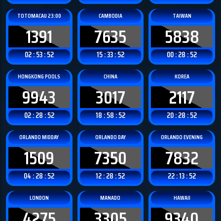
TOTOMACAU 23:00
CAMBODIA
TAIWAN
1391
7635
5838
02 : 53 : 49
15 : 33 : 49
00 : 28 : 49
HONGKONG POOLS
CHINA
KOREA
9943
3017
2117
02 : 28 : 49
18 : 58 : 49
20 : 28 : 49
ORLANDO MIDDAY
ORLANDO DAY
ORLANDO EVENING
1509
7350
7832
04 : 28 : 49
12 : 28 : 49
22 : 13 : 49
LONDON
MANADO
HAWAII
4275
3305
9340