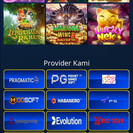
Provider Kami