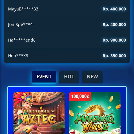
Ha*****end8
Rp. 900.000
Hen***X8
Rp. 350.000
*****3
Rp. 250.000
***aRider3
Rp. 850.000
EVENT
HOT
NEW