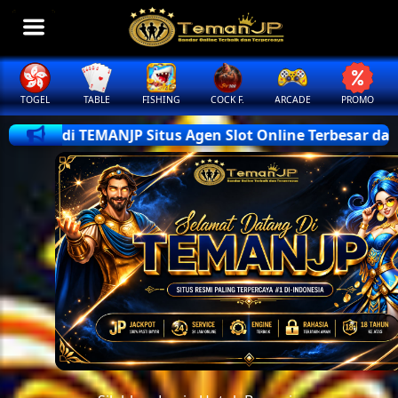
TOGEL
TABLE
FISHING
COCK F.
ARCADE
PROMO
TEMANJP Situs Agen Slot Online Terbesar dan Terpercay