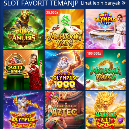
SLOT FAVORIT TEMANJP
Lihat lebih banyak