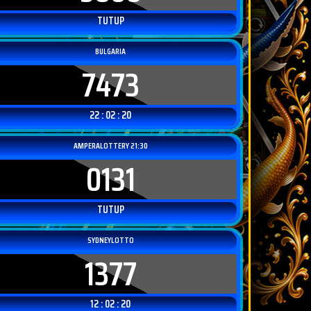
TUTUP
BULGARIA
7473
22 : 02 : 17
AMPERALOTTERY 21:30
0131
TUTUP
SYDNEYLOTTO
1377
12 : 02 : 17