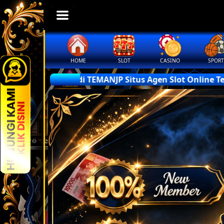
HOME
SLOT
CASINO
SPORT
ang di TEMANJP Situs Agen Slot Online Terbesar dan Te