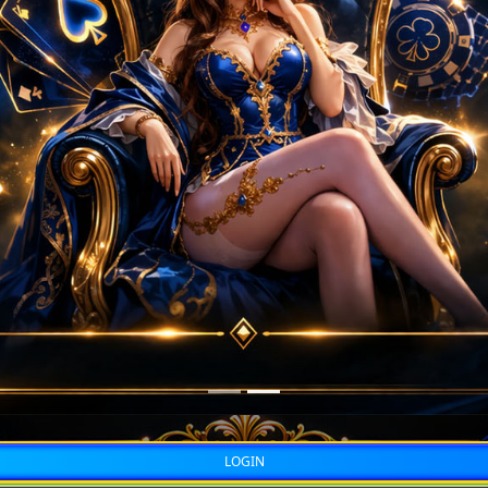
LOGIN