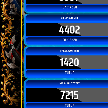
07 : 17 : 17
VIRGINIA NIGHT
4402
08 : 12 : 17
SAKURALOTTERY
1420
TUTUP
NISSHIN LOTTERY
7215
TUTUP