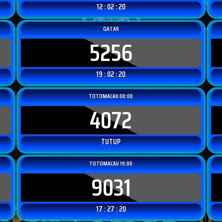
12 : 02 : 17
QATAR
5256
19 : 02 : 17
TOTOMACAU 00:00
4072
TUTUP
TOTOMACAU 19:00
9031
17 : 27 : 17