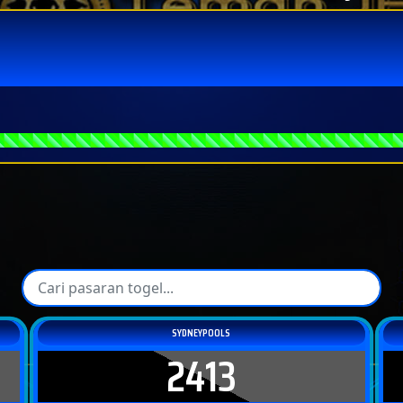
SYDNEYPOOLS
2413