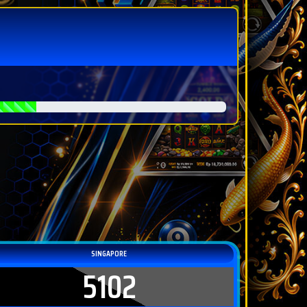
SINGAPORE
5102