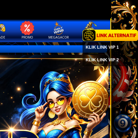
ADE
PROMO
MEGAGACOR
ANUBIS
KLIK LINK VIP 1
KLIK LINK VIP 2