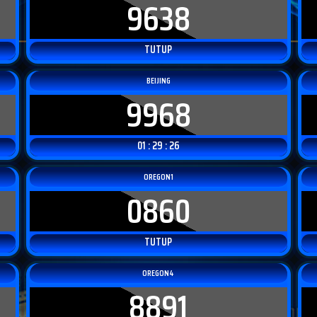
9638
TUTUP
BEIJING
9968
01 : 29 : 23
OREGON1
0860
TUTUP
OREGON4
8891