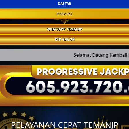
DAFTAR
PROMOSI
WHATSAPP TEMANJP
RTP GACOR
Selamat Datang Kembali Di Situs TEMANJP
PELAYANAN CEPAT TEMANJP