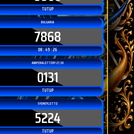
TUTUP
BULGARIA
7868
08 : 49 : 23
AMPERALOTTERY 21:30
0131
TUTUP
SYDNEYLOTTO
5224
TUTUP