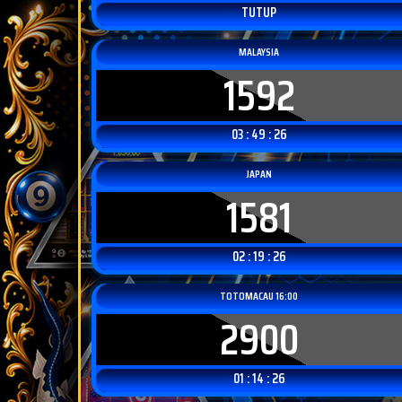
TUTUP
MALAYSIA
1592
03 : 49 : 23
JAPAN
1581
02 : 19 : 23
TOTOMACAU 16:00
2900
01 : 14 : 23