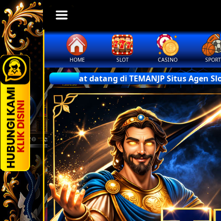
HOME
SLOT
CASINO
SPORT
Selamat datang di TEMANJP Situs Agen Slot Online Terb