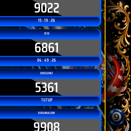
9022
15 : 19 : 23
JEJU
6861
04 : 49 : 23
OREGON2
5361
TUTUP
VIRGINIA DAY
9908