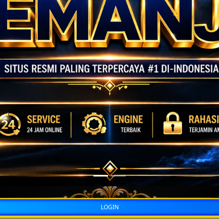
LOGIN