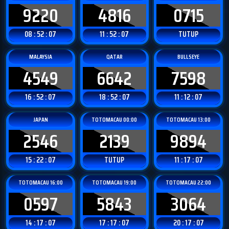
9220
4816
0715
08 : 52 : 05
11 : 52 : 05
TUTUP
MALAYSIA
QATAR
BULLSEYE
4549
6642
7598
16 : 52 : 05
18 : 52 : 05
11 : 12 : 05
JAPAN
TOTOMACAU 00:00
TOTOMACAU 13:00
2546
2139
9894
15 : 22 : 05
TUTUP
11 : 17 : 05
TOTOMACAU 16:00
TOTOMACAU 19:00
TOTOMACAU 22:00
0597
5843
3064
14 : 17 : 05
17 : 17 : 05
20 : 17 : 05