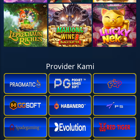
Provider Kami