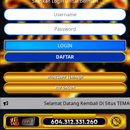
Silahkan Login Untuk Bermain
LOGIN
DAFTAR
WHATSAPP TEMANJP
RTP GACOR
elamat Datang Kembali Di Situs TEMANJP