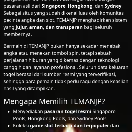
pasaran asli dari
Singapore
,
Hongkong
, dan
Sydney
.
Sebagai situs yang sudah dikenal luas oleh komunitas
pecinta angka dan slot, TEMANJP menghadirkan sistem
yang
jujur, aman, dan transparan
bagi seluruh
membernya.
Bermain di TEMANJP bukan hanya sekadar menebak
angka atau menekan tombol spin, tetapi sebuah
perjalanan hiburan yang dikemas dengan teknologi
canggih dan layanan profesional. Seluruh data keluaran
togel berasal dari sumber resmi yang terverifikasi,
sehingga para pemain tidak perlu ragu dengan keaslian
hasil yang ditampilkan.
Mengapa Memilih TEMANJP?
Menyediakan
pasaran togel resmi
Singapore
Pools, Hongkong Pools, dan Sydney Pools
Koleksi
game slot terbaru dan terpopuler
dari