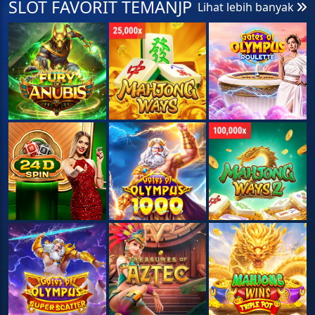
SLOT FAVORIT TEMANJP
Lihat lebih banyak