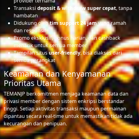
provider ternama
Transaksi
deposit & withdraw super cepat
, tanpa
hambatan
Didukung oleh
tim support 24 jam
yang ramah
dan responsif
Promo eksklusif, bonus harian, dan cashback
menarik untuk semua member
Tampilan situs
user-friendly
, bisa diakses dari
semua perangkat
Keamanan dan Kenyamanan
Prioritas Utama
TEMANJP berkomitmen menjaga keamanan data dan
privasi member dengan sistem enkripsi berstandar
tinggi. Setiap aktivitas transaksi maupun permainan
dipantau secara real-time untuk memastikan tidak ada
kecurangan dan penipuan.