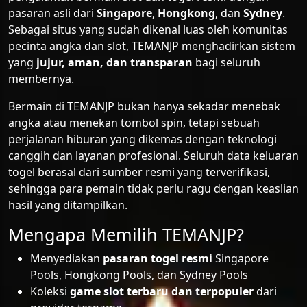
pasaran asli dari
Singapore
,
Hongkong
, dan
Sydney
.
Sebagai situs yang sudah dikenal luas oleh komunitas
pecinta angka dan slot, TEMANJP menghadirkan sistem
yang
jujur, aman, dan transparan
bagi seluruh
membernya.
Bermain di TEMANJP bukan hanya sekadar menebak
angka atau menekan tombol spin, tetapi sebuah
perjalanan hiburan yang dikemas dengan teknologi
canggih dan layanan profesional. Seluruh data keluaran
togel berasal dari sumber resmi yang terverifikasi,
sehingga para pemain tidak perlu ragu dengan keaslian
hasil yang ditampilkan.
Mengapa Memilih TEMANJP?
Menyediakan
pasaran togel resmi
Singapore
Pools, Hongkong Pools, dan Sydney Pools
Koleksi
game slot terbaru dan terpopuler
dari