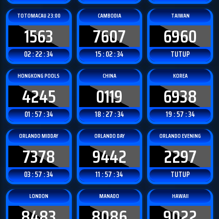
TOTOMACAU 23:00
CAMBODIA
TAIWAN
1563
7607
6960
02 : 22 : 32
15 : 02 : 32
TUTUP
HONGKONG POOLS
CHINA
KOREA
4245
0119
6938
01 : 57 : 32
18 : 27 : 32
19 : 57 : 32
ORLANDO MIDDAY
ORLANDO DAY
ORLANDO EVENING
7378
9442
2297
03 : 57 : 32
11 : 57 : 32
TUTUP
LONDON
MANADO
HAWAII
8483
8086
9022