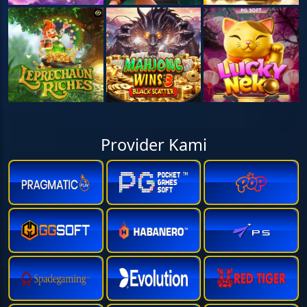
Provider Kami