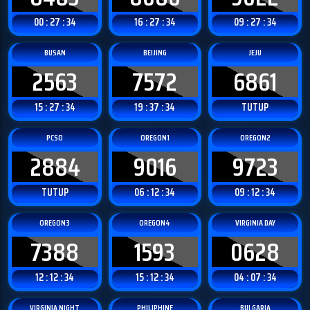
00 : 27 : 32
16 : 27 : 32
09 : 27 : 32
BUSAN
BEIJING
JEJU
2563
7572
6861
15 : 27 : 32
19 : 37 : 32
TUTUP
PCSO
OREGON1
OREGON2
2884
9016
9723
TUTUP
06 : 12 : 32
09 : 12 : 32
OREGON3
OREGON4
VIRGINIA DAY
7388
1593
0628
12 : 12 : 32
15 : 12 : 32
04 : 07 : 32
VIRGINIA NIGHT
PHILIPHINE
BULGARIA