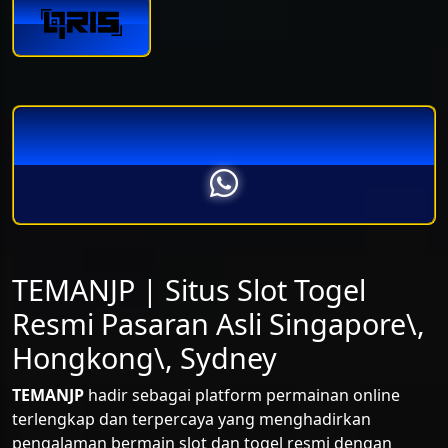
Temui Kami
TEMANJP | Situs Slot Togel
Resmi Pasaran Asli Singapore\,
Hongkong\, Sydney
TEMANJP
hadir sebagai platform permainan online
terlengkap dan terpercaya yang menghadirkan
pengalaman bermain slot dan togel resmi dengan