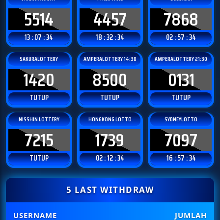
5514
4457
7868
13 : 07 : 32
18 : 32 : 32
02 : 57 : 32
SAKURALOTTERY
AMPERALOTTERY 14:30
AMPERALOTTERY 21:30
1420
8500
0131
TUTUP
TUTUP
TUTUP
NISSHIN LOTTERY
HONGKONG LOTTO
SYDNEYLOTTO
7215
1739
7097
TUTUP
02 : 12 : 32
16 : 57 : 32
5 LAST WITHDRAW
USERNAME
JUMLAH