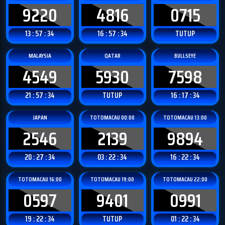
9220
4816
0715
13 : 57 : 32
16 : 57 : 32
TUTUP
MALAYSIA
QATAR
BULLSEYE
4549
5930
7598
21 : 57 : 32
TUTUP
16 : 17 : 32
JAPAN
TOTOMACAU 00:00
TOTOMACAU 13:00
2546
2139
9894
20 : 27 : 32
03 : 22 : 32
16 : 22 : 32
TOTOMACAU 16:00
TOTOMACAU 19:00
TOTOMACAU 22:00
0597
9401
0991
19 : 22 : 32
TUTUP
01 : 22 : 32