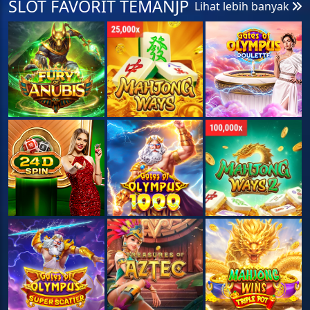
SLOT FAVORIT TEMANJP
Lihat lebih banyak